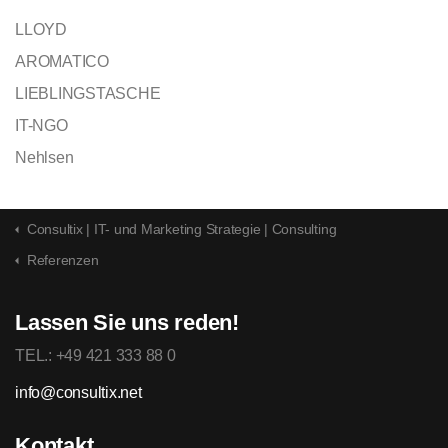
LLOYD
AROMATICO
LIEBLINGSTASCHE
IT-NGO
Nehlsen
Consultix | IT- und Marketing Strategie | Consulting
Referenzen
Lassen Sie uns reden!
TEL.: +49 421 333 88 0
info@consultix.net
Kontakt